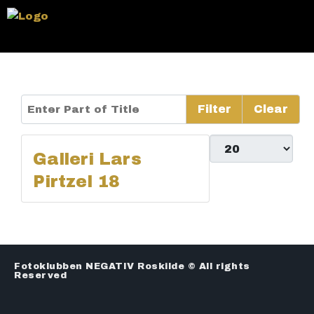
Enter Part of Title
Filter
Clear
Display #
Galleri Lars
Pirtzel 18
Fotoklubben NEGATIV Roskilde © All rights
Reserved